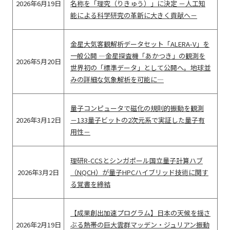
2026年6月19日
名称を「理究（りきゅう）」に決定 －人工知
能による科学研究の革新に大きく貢献へ－
金星大気客観解析データセット「ALERA-V」を
一般公開 ―金星探査機「あかつき」の観測を
2026年5月20日
世界初の「標準データ」として公開へ。地球並
みの詳細な気象解析を可能に―
量子コンピュータで磁化の規則的振動を観測
2026年3月12日
－133量子ビットの2次元系で実証した量子有
用性－
理研R-CCSとシンガポール国立量子計算ハブ
2026年3月2日
（NQCH）が量⼦HPCハイブリッド技術に関す
る覚書を締結
【成果創出加速プログラム】日本の天候を揺さ
2026年2月19日
ぶる熱帯の巨大雲群マッデン・ジュリアン振動