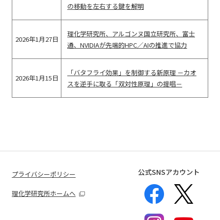
の移動を左右する鍵を解明
理化学研究所、アルゴンヌ国立研究所、富士
2026年1月27日
通、NVIDIAが先端的HPC／AIの推進で協力
「バタフライ効果」を制御する新原理 －カオ
2026年1月15日
スを逆手に取る「双対性原理」の提唱－
公式SNSアカウント
プライバシーポリシー
理化学研究所ホームへ