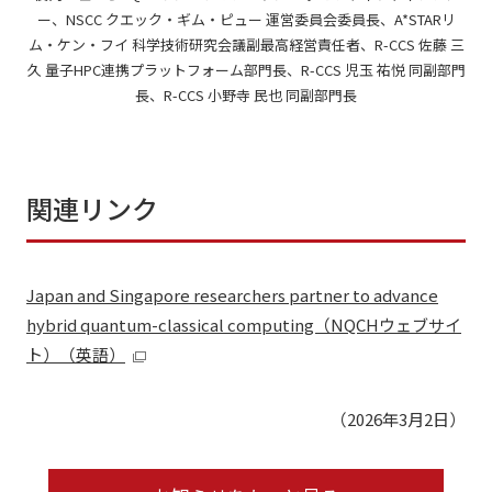
ー、NSCC クエック・ギム・ピュー 運営委員会委員⻑、A*STARリ
ム・ケン・フイ 科学技術研究会議副最高経営責任者、R-CCS 佐藤 三
久 量⼦HPC連携プラットフォーム部門⻑、R-CCS 児⽟ 祐悦 同副部門
⻑、R-CCS 小野寺 民也 同副部門⻑
関連リンク
Japan and Singapore researchers partner to advance
hybrid quantum-classical computing（NQCHウェブサイ
ト）（英語）
（2026年3月2日）