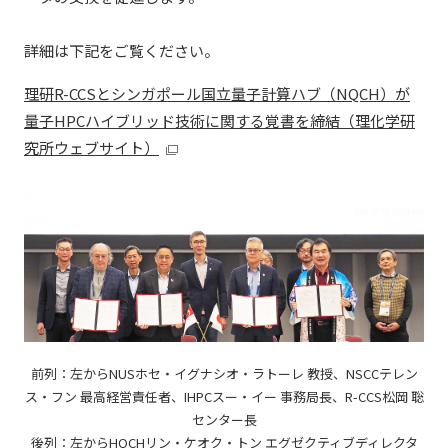
詳細は下記をご覧ください。
理研R-CCSとシンガポール国立量子計算ハブ（NQCH）が
量⼦HPCハイブリッド技術に関する覚書を締結（理化学研
究所ウェブサイト）
前列：左からNUSホセ・イグナシオ・ラトーレ 教授、NSCCテレン
ス・フン 最高経営責任者、IHPCスー・イー 事務局⻑、R-CCS松岡 聡
センター⻑
後列：左からHQCHリン・ケオク・トン エグゼクティブディレクタ