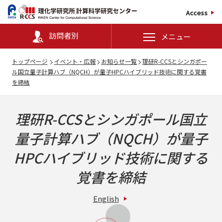
Access
訪問者別
メニュー
トップページ
イベント・広報
お知らせ一覧
理研R-CCSとシンガポー
ル国立量子計算ハブ（NQCH）が量⼦HPCハイブリッド技術に関する覚書
を締結
理研R-CCSとシンガポール国立
量子計算ハブ（NQCH）が量⼦
HPCハイブリッド技術に関する
覚書を締結
English