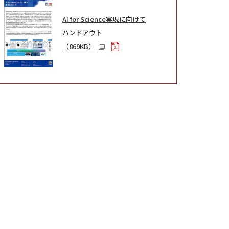
AI for Science実現に向けて
ハンドアウト
（869KB）