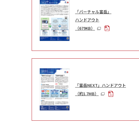
「バーチャル富岳」
ハンドアウト
（679KB）
「富岳NEXT」ハンドアウト
（約1.7MB）