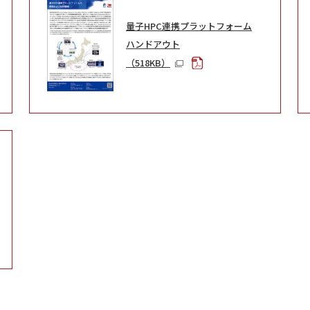
量子HPC連携プラットフォーム
ハンドアウト
（518KB）