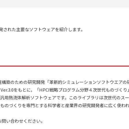
開発された主要なソフトウェアを紹介します。
世代ＩＴ基盤構築のための研究開発「革新的シミュレーションソフトウエア
red Ver.3.0をもとに，「HPCI戦略プログラム分野４次世代も
発された汎用熱流体解析ソフトウェアです。このライブラリは次世代の
・ものづくりを専門とする科学者と産業界の研究開発者に広く使わ
下へお問い合わせください。