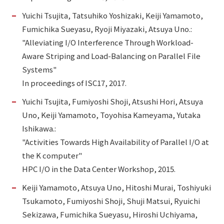
Yuichi Tsujita, Tatsuhiko Yoshizaki, Keiji Yamamoto,
Fumichika Sueyasu, Ryoji Miyazaki, Atsuya Uno.:
"Alleviating I/O Interference Through Workload-
Aware Striping and Load-Balancing on Parallel File
Systems"
In proceedings of ISC17, 2017.
Yuichi Tsujita, Fumiyoshi Shoji, Atsushi Hori, Atsuya
Uno, Keiji Yamamoto, Toyohisa Kameyama, Yutaka
Ishikawa.:
"Activities Towards High Availability of Parallel I/O at
the K computer"
HPC I/O in the Data Center Workshop, 2015.
Keiji Yamamoto, Atsuya Uno, Hitoshi Murai, Toshiyuki
Tsukamoto, Fumiyoshi Shoji, Shuji Matsui, Ryuichi
Sekizawa, Fumichika Sueyasu, Hiroshi Uchiyama,