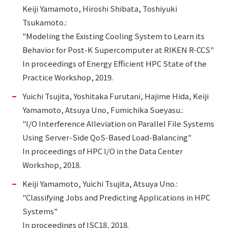
Keiji Yamamoto, Hiroshi Shibata, Toshiyuki
Tsukamoto.:
"Modeling the Existing Cooling System to Learn its
Behavior for Post-K Supercomputer at RIKEN R-CCS"
In proceedings of Energy Efficient HPC State of the
Practice Workshop, 2019.
Yuichi Tsujita, Yoshitaka Furutani, Hajime Hida, Keiji
Yamamoto, Atsuya Uno, Fumichika Sueyasu.:
"I/O Interference Alleviation on Parallel File Systems
Using Server-Side QoS-Based Load-Balancing"
In proceedings of HPC I/O in the Data Center
Workshop, 2018.
Keiji Yamamoto, Yuichi Tsujita, Atsuya Uno.:
"Classifying Jobs and Predicting Applications in HPC
Systems"
In proceedings of ISC18, 2018.