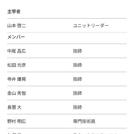
主宰者
山本 啓二
ユニットリーダー
メンバー
中尾 昌広
技師
松田 元彦
技師
寺井 優晃
技師
金山 秀智
技師
長曽 大
技師
野村 明広
専門技術員