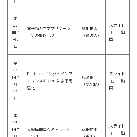
日
第
13
スライド
電子動力学アプリケーシ
廣川祐太
回 7
動
ョンの最適化２
（筑波大）
月9
画
日
第
14
DL トレーニング・インフ
スライド
回 7
成瀬彰
ァレンスの GPU による高
動
月
（NVIDIA）
速化
画
16
日
第
15
スライド
回 7
大規模地震シミュレーシ
藤田航平
動
月
ョン２
（東大）