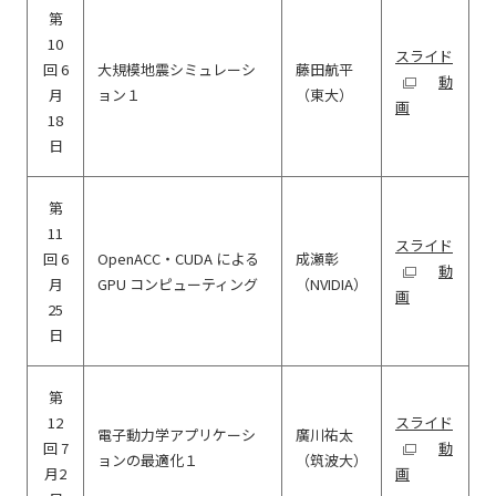
第
10
スライド
回 6
大規模地震シミュレーシ
藤田航平
動
月
ョン１
（東大）
画
18
日
第
11
スライド
回 6
OpenACC・CUDA による
成瀬彰
動
月
GPU コンピューティング
（NVIDIA）
画
25
日
第
12
スライド
電子動力学アプリケーシ
廣川祐太
回 7
動
ョンの最適化１
（筑波大）
月2
画