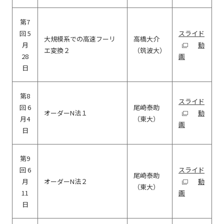
第7
回 5
スライド
大規模系での高速フーリ
高橋大介
月
動
エ変換２
（筑波大）
28
画
日
第8
スライド
回 6
尾崎泰助
オーダーN法１
動
月4
（東大）
画
日
第9
回 6
スライド
尾崎泰助
月
オーダーN法２
動
（東大）
11
画
日