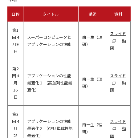
日程
タイトル
講師
資料
第1
スライド
回 4
スーパーコンピュータと
南一生（理
動
月9
アプリケーションの性能
研）
画
日
第2
回 4
アプリケーションの性能
スライド
南一生（理
月
最適化１ （高並列性能最
動
研）
16
適化）
画
日
第3
回 4
アプリケーションの性能
スライド
南一生（理
月
最適化２ （CPU 単体性能
動
研）
23
最適化）
画