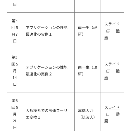
日
第4
スライド
回 5
アプリケーションの性能
南一生（理
動
月7
最適化の実例１
研）
画
日
第5
回 5
スライド
アプリケーションの性能
南一生（理
月
動
最適化の実例２
研）
14
画
日
第6
回 5
スライド
大規模系での高速フーリ
高橋大介
月
動
エ変換１
（筑波大）
21
画
日