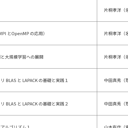
片桐孝洋（
MPI とOpenMP の応用）
片桐孝洋（
例と大規模学習への展開
片桐孝洋（
BLAS と LAPACK の基礎と実践１
中田真秀（
BLAS と LAPACK の基礎と実践２
中田真秀（
速アルゴリズム１
山本有作（