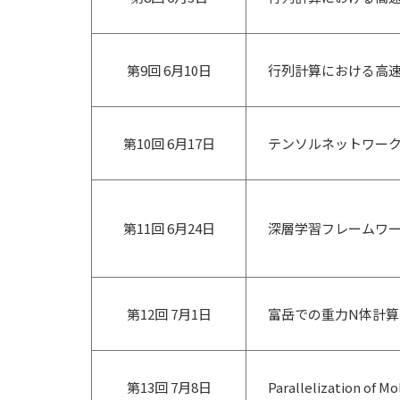
第9回 6月10日
行列計算における高
第10回 6月17日
テンソルネットワー
第11回 6月24日
深層学習フレームワーク
第12回 7月1日
富岳での重力N体計
第13回 7月8日
Parallelization 