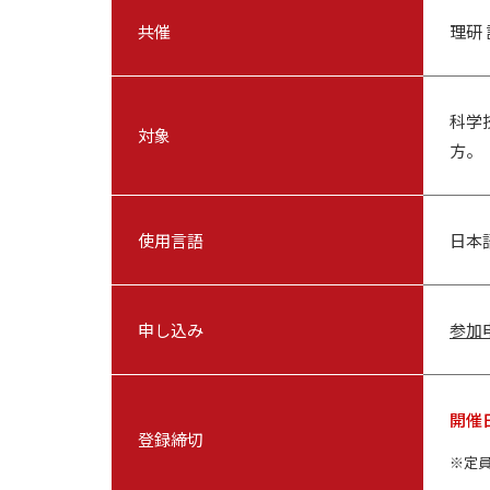
共催
理研
科学
対象
方。
使用言語
日本
申し込み
参加
開催
登録締切
定