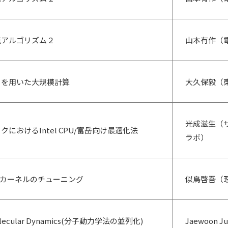
速アルゴリズム２
山本有作（
クを用いた大規模計算
大久保毅（
光成滋生（
におけるIntel CPU/富岳向け最適化法
ラボ）
算カーネルのチューニング
似鳥啓吾（
of Molecular Dynamics(分子動力学法の並列化)
Jaewoon 