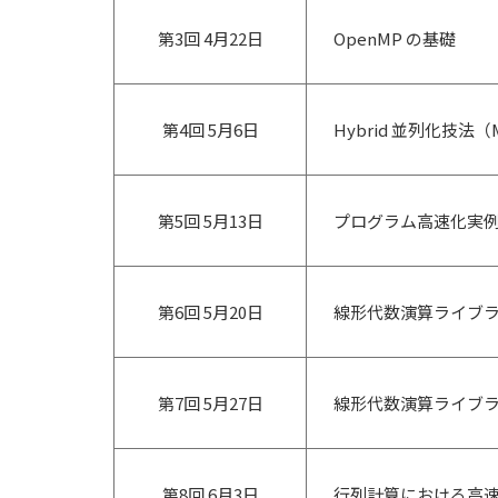
第3回 4月22日
OpenMP の基礎
第4回 5月6日
Hybrid 並列化技法（
第5回 5月13日
プログラム高速化実
第6回 5月20日
線形代数演算ライブラリ 
第7回 5月27日
線形代数演算ライブラリ 
第8回 6月3日
行列計算における高