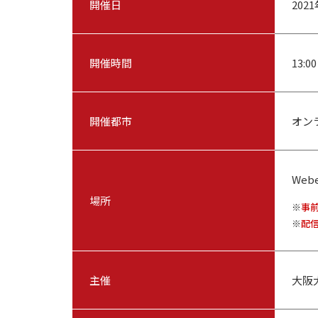
開催日
202
開催時間
13:00
開催都市
オン
We
場所
事
配
主催
大阪