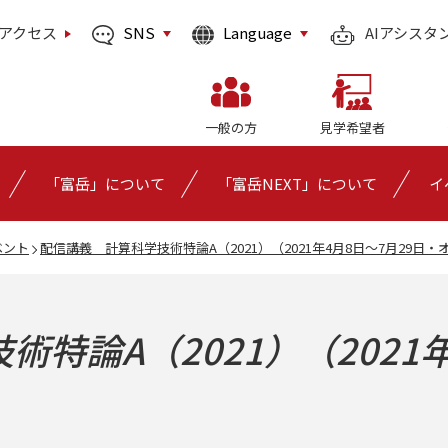
SNS
Language
アクセス
AIアシスタ
一般の方
見学希望者
「富岳」について
「富岳NEXT」について
イ
ベント
配信講義 計算科学技術特論A（2021）（2021年4月8日～7月29日
特論A（2021）（2021年
）