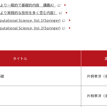
（より一般的で基礎的内容 講義A）
（より実践的な技術を多く含む内容）
utational Science, Vol. 1(Springer)
utational Science, Vol. 2(Springer)
タイトル
基礎
片桐孝洋（
片桐孝洋（