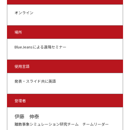
オンライン
場所
BlueJeansによる遠隔セミナー
使用言語
発表・スライド共に英語
登壇者
伊藤 伸泰
離散事象シミュレーション研究チーム チームリーダー