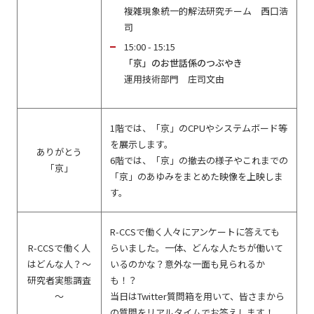
複雑現象統一的解法研究チーム 西口浩
司
15:00 - 15:15
「京」のお世話係のつぶやき
運用技術部門 庄司文由
1階では、「京」のCPUやシステムボード等
を展示します。
ありがとう
6階では、「京」の撤去の様子やこれまでの
「京」
「京」のあゆみをまとめた映像を上映しま
す。
R-CCSで働く人々にアンケートに答えても
R-CCSで働く人
らいました。一体、どんな人たちが働いて
はどんな人？～
いるのかな？意外な一面も見られるか
研究者実態調査
も！？
～
当日はTwitter質問箱を用いて、皆さまから
の質問をリアルタイムでお答えします！