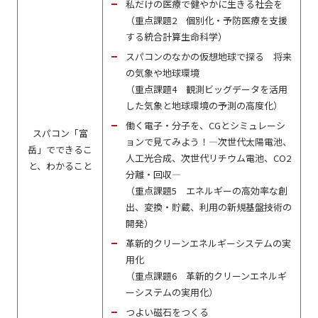
私だけの医療で健やかに生きる社会を
（重点課題2 個別化・予防医療を支援
する統合計算生命科学）
スパコンのなかの仮想地球で探る 将来
の気象や地球環境
（重点課題4 観測ビッグデータを活用
した気象と地球環境の予測の高度化）
働く電子・分子を、CGとシミュレーシ
スパコン「富
ョンで見てみよう！―次世代太陽電池、
岳」でできるこ
人工光合成、次世代リチウム電池、CO2
と、わかること
分離・回収―
（重点課題5 エネルギーの高効率な創
出、変換・貯蔵、利用の新規基盤技術の
開発）
革新的クリーンエネルギーシステムの実
用化
（重点課題6 革新的クリーンエネルギ
ーシステムの実用化）
つよい磁石をつくる