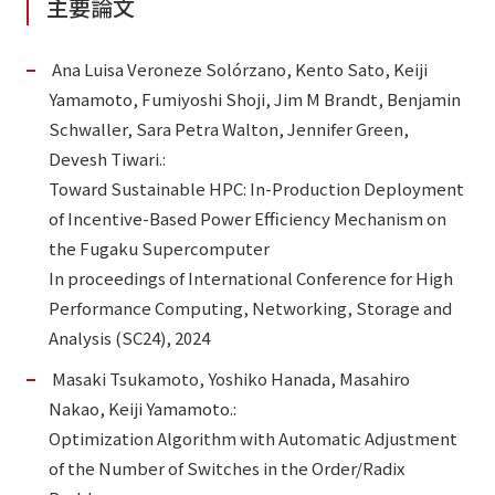
主要論文
Ana Luisa Veroneze Solórzano, Kento Sato, Keiji
Yamamoto, Fumiyoshi Shoji, Jim M Brandt, Benjamin
Schwaller, Sara Petra Walton, Jennifer Green,
Devesh Tiwari.:
Toward Sustainable HPC: In-Production Deployment
of Incentive-Based Power Efficiency Mechanism on
the Fugaku Supercomputer
In proceedings of International Conference for High
Performance Computing, Networking, Storage and
Analysis (SC24), 2024
Masaki Tsukamoto, Yoshiko Hanada, Masahiro
Nakao, Keiji Yamamoto.:
Optimization Algorithm with Automatic Adjustment
of the Number of Switches in the Order/Radix