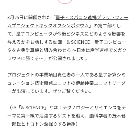
3月25日に開催された「
量子・スパコン連携プラットフォー
ムプロジェクトキックオフシンポジウム
」の第二部とし
て、量子コンピュータが今後ビジネスにどのような影響を
与えるかをお話しする動画「& SCIENCE：量子コンピュー
タを古典計算機と組み合わせろ ～日本は産学連携でメガク
ラウドに勝てる～」が公開されました。
プロジェクトの事業項目責任者の一人である
量子計算シミ
ュレーション技術開発ユニット
の伊藤伸泰ユニットリーダ
ーが出演しています。ぜひご覧ください。
（※「& SCIENCE」とは：テクノロジーとサイエンスをテ
ーマに第一線で活躍するゲストを迎え、脳科学者の茂木健
一郎氏とトコトン深掘りする番組）