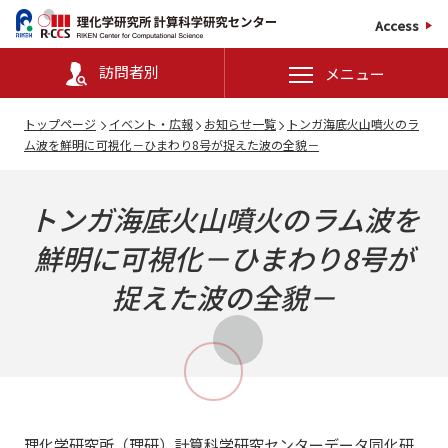
Access
訪問者別
メニュー
トップページ
イベント・広報
お知らせ一覧
トンガ海底火山噴火のラ
ム波を鮮明に可視化－ひまわり8号が捉えた波の全貌－
トンガ海底火山噴火のラム波を
鮮明に可視化－ひまわり8号が
捉えた波の全貌－
理化学研究所（理研）計算科学研究センター
データ同化研