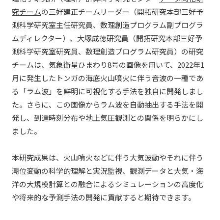
究チーム
の三好建正チームリーダー（開拓研究本部三好予
測科学研究室主任研究員、数理創造プログラム副プログラ
ムディレクター）、大塚成徳研究員（開拓研究本部三好予
測科学研究室研究員、数理創造プログラム研究員）の研究
チームは、気象衛星ひまわり8号の画像を用いて、2022年1
月に発生したトンガの海底火山噴火に伴う音波の一種であ
る「ラム波」を鮮明に可視化する手法を独自に開発しまし
た。さらに、この画像からラム波を自動抽出する手法を開
発し、到達時刻分布や地上気圧観測との関係を明らかにし
ました。
本研究成果は、火山噴火などに伴う大気波動やそれに伴う
潮位変動の科学的理解と実況監視、観測データと大気・海
洋の大規模計算との融合によるシミュレーションの高度化
や将来的な予測手法の開発に貢献すると期待できます。