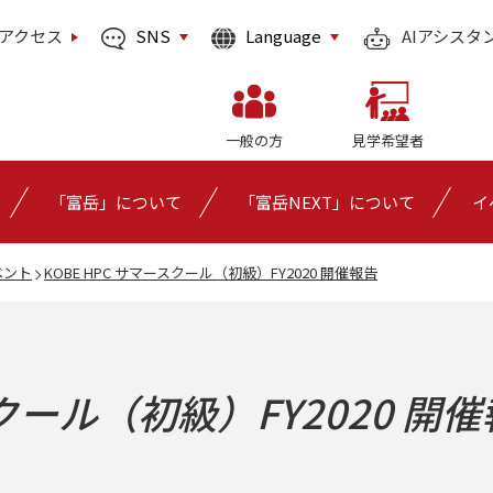
SNS
Language
アクセス
AIアシスタ
一般の方
見学希望者
「富岳」について
「富岳NEXT」について
イ
ベント
KOBE HPC サマースクール（初級）FY2020 開催報告
スクール（初級）FY2020 開