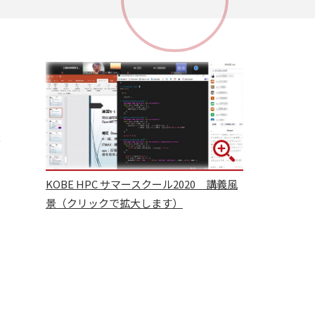
た
ま
KOBE HPC サマースクール2020 講義風
景（クリックで拡大します）
ち