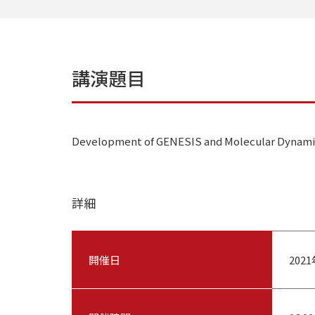
講演題目
Development of GENESIS and Molecular Dynamic
詳細
開催日
202