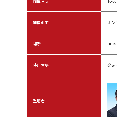
開催時間
16:
開催都市
オン
場所
Blu
使用言語
発表
登壇者