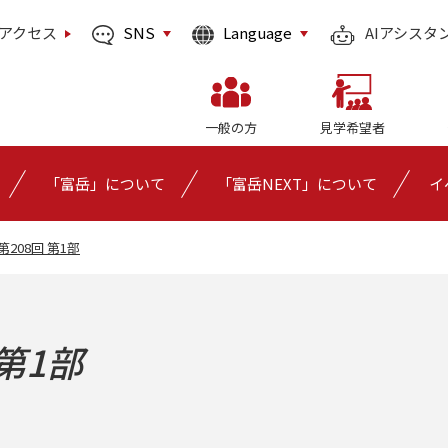
SNS
Language
アクセス
AIアシスタ
一般の方
見学希望者
「富岳」について
「富岳NEXT」について
イ
e 第208回 第1部
 第1部