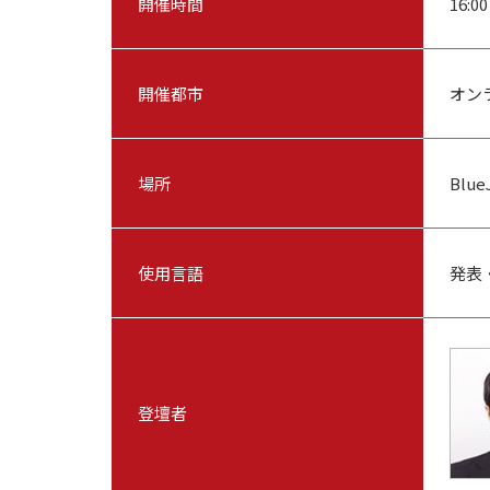
開催時間
16:
開催都市
オン
場所
Blu
使用言語
発表
登壇者