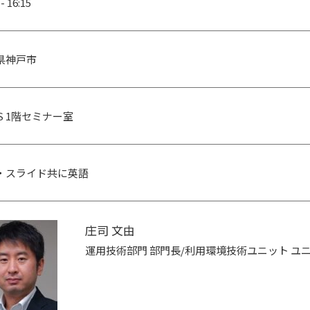
 - 16:15
県神戸市
CS 1階セミナー室
・スライド共に英語
庄司 文由
運用技術部門 部門長/利用環境技術ユニット ユ