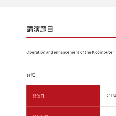
講演題目
Operation and enhancement of the K computer
詳細
開催日
201