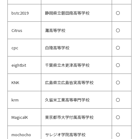
bstc2019
静岡県立磐田南高等学校
〇
Citrus
灘高等学校
〇
cpc
白陵高等学校
〇
eightbit
千葉県立木更津高等学校
〇
KNK
広島県立広島皆実高等学校
〇
krm
久留米工業高等専門学校
〇
MagicalK
東京都市大学付属高等学校
〇
mochocho
サレジオ学院高等学校
〇