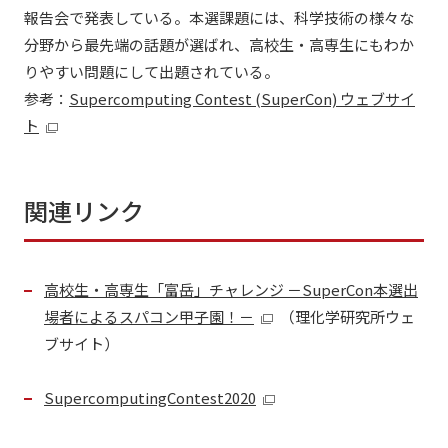
報告会で発表している。本選課題には、科学技術の様々な
分野から最先端の話題が選ばれ、高校生・高専生にもわか
りやすい問題にして出題されている。
参考：
Supercomputing Contest (SuperCon) ウェブサイ
ト
関連リンク
高校生・高専生「富岳」チャレンジ －SuperCon本選出
場者によるスパコン甲子園！－
（理化学研究所ウェ
ブサイト）
SupercomputingContest2020