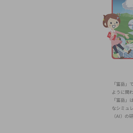
「富岳」
ように関
「富岳」
なシミュ
（AI）の