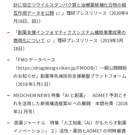
計に役立つウイルスタンパク質と治療薬候補化合物の相
互作用データを公開
」理研プレスリリース（2020年4
月18日、図1）
「
創薬支援インフォマティクスシステム構築事業成果の
商用化について
」理研プレスリリース（2019年3月
18日）
「FMO データベース
（https://drugdesign.riken.jp/FMODB/）一般公開開始
のお知らせ」創薬等先端技術支援基盤プラットフォーム
（2019 年3 月1 日）
MEDCHEM NEWS 特集「AI と創薬」 ADMET 予測とそ
れを活⽤した新規構造提案AI への展開 本間光貴（2018
年11 月号）
医薬ジャーナル 特集「人工知能（AI）がもたらす創薬
イノベーション」 ２）活性・薬効とADMET の同時最適