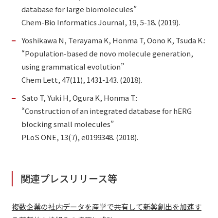
database for large biomolecules”
Chem-Bio Informatics Journal, 19, 5-18. (2019).
Yoshikawa N, Terayama K, Honma T, Oono K, Tsuda K.:
“Population-based de novo molecule generation,
using grammatical evolution”
Chem Lett, 47(11), 1431-143. (2018).
Sato T, Yuki H, Ogura K, Honma T.:
“Construction of an integrated database for hERG
blocking small molecules”
PLoS ONE, 13(7), e0199348. (2018).
関連プレスリリース等
複数企業の社内データを産学で共有して新薬創出を加速す