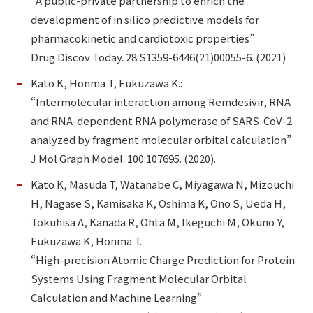
“A public-private partnership to enrich the
development of in silico predictive models for
pharmacokinetic and cardiotoxic properties”
Drug Discov Today. 28:S1359-6446(21)00055-6. (2021)
Kato K, Honma T, Fukuzawa K.:
“Intermolecular interaction among Remdesivir, RNA
and RNA-dependent RNA polymerase of SARS-CoV-2
analyzed by fragment molecular orbital calculation”
J Mol Graph Model. 100:107695. (2020).
Kato K, Masuda T, Watanabe C, Miyagawa N, Mizouchi
H, Nagase S, Kamisaka K, Oshima K, Ono S, Ueda H,
Tokuhisa A, Kanada R, Ohta M, Ikeguchi M, Okuno Y,
Fukuzawa K, Honma T.:
“High-precision Atomic Charge Prediction for Protein
Systems Using Fragment Molecular Orbital
Calculation and Machine Learning”