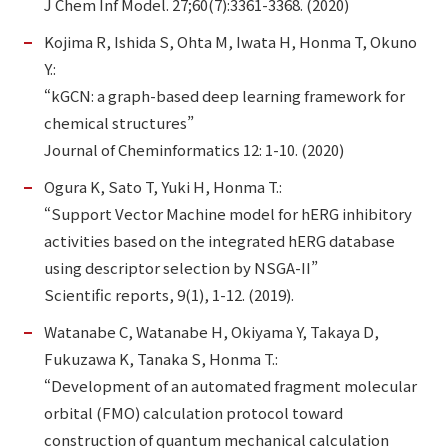
J Chem Inf Model. 27;60(7):3361-3368. (2020)
Kojima R, Ishida S, Ohta M, Iwata H, Honma T, Okuno
Y.:
“kGCN: a graph-based deep learning framework for
chemical structures”
Journal of Cheminformatics 12: 1-10. (2020)
Ogura K, Sato T, Yuki H, Honma T.:
“Support Vector Machine model for hERG inhibitory
activities based on the integrated hERG database
using descriptor selection by NSGA-II”
Scientific reports, 9(1), 1-12. (2019).
Watanabe C, Watanabe H, Okiyama Y, Takaya D,
Fukuzawa K, Tanaka S, Honma T.:
“Development of an automated fragment molecular
orbital (FMO) calculation protocol toward
construction of quantum mechanical calculation