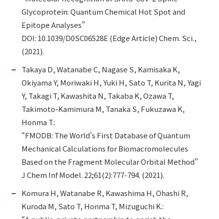
Glycoprotein: Quantum Chemical Hot Spot and
Epitope Analyses”
DOI: 10.1039/D0SC06528E (Edge Article) Chem. Sci.,
(2021).
Takaya D, Watanabe C, Nagase S, Kamisaka K,
Okiyama Y, Moriwaki H, Yuki H, Sato T, Kurita N, Yagi
Y, Takagi T, Kawashita N, Takaba K, Ozawa T,
Takimoto-Kamimura M, Tanaka S, Fukuzawa K,
Honma T.:
“FMODB: The World's First Database of Quantum
Mechanical Calculations for Biomacromolecules
Based on the Fragment Molecular Orbital Method”
J Chem Inf Model. 22;61(2):777-794. (2021).
Komura H, Watanabe R, Kawashima H, Ohashi R,
Kuroda M, Sato T, Honma T, Mizuguchi K.: