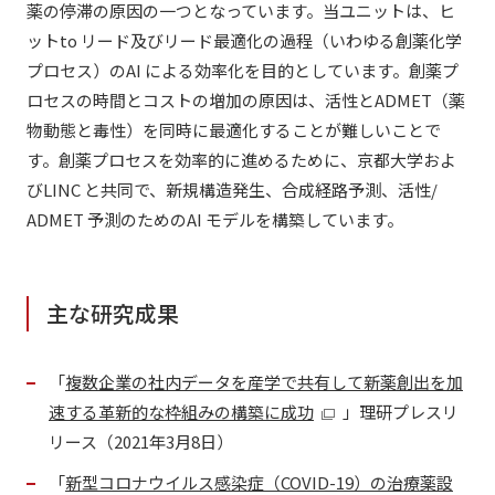
薬の停滞の原因の一つとなっています。当ユニットは、ヒ
ットto リード及びリード最適化の過程（いわゆる創薬化学
プロセス）のAI による効率化を目的としています。創薬プ
ロセスの時間とコストの増加の原因は、活性とADMET（薬
物動態と毒性）を同時に最適化することが難しいことで
す。創薬プロセスを効率的に進めるために、京都大学およ
びLINC と共同で、新規構造発生、合成経路予測、活性/
ADMET 予測のためのAI モデルを構築しています。
主な研究成果
「
複数企業の社内データを産学で共有して新薬創出を加
速する革新的な枠組みの構築に成功
」理研プレスリ
リース（2021年3月8日）
「
新型コロナウイルス感染症（COVID-19）の治療薬設