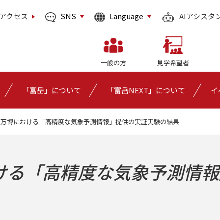
SNS
Language
アクセス
AIアシスタ
一般の方
見学希望者
「富岳」について
「富岳NEXT」について
イ
西万博における「高精度な気象予測情報」提供の実証実験の結果
ける「高精度な気象予測情報