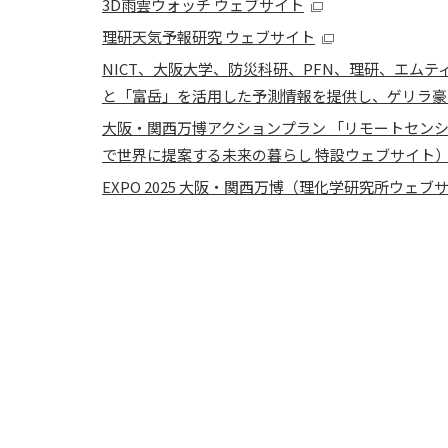
3D雨雲ウォッチ ウェブサイト
理研天気予報研究 ウェブサイト
NICT、大阪大学、防災科研、PFN、理研、エムテ
と「富岳」を活用した予測情報を提供し、ゲリラ豪雨
大阪・関西万博アクションプラン 「リモートセンシ
で世界に提案する未来の暮らし 特設ウェブサイト
EXPO 2025 大阪・関西万博（理化学研究所ウェブ