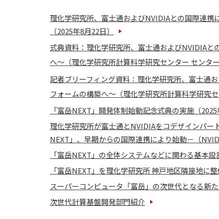
理化学研究所、富士通およびNVIDIAとの国際連携
（2025年8月22日）
式典資料：理化学研究所、富士通およびNVIDIAと
へ～（理化学研究所計算科学研究センター センター長 松
記者ブリーフィング資料：理化学研究所、富士通および
フォームの構築へ～（理化学研究所計算科学研究センタ
「富岳NEXT」開発体制始動記念式典の実施（2025
理化学研究所が富士通とNVIDIAをコデザインパ
NEXT」、早期からの国際連携により始動－（NVI
「富岳NEXT」の全体システムなどに関わる基本設計
「富岳NEXT」を理化学研究所 神戸地区隣接地に整備
スーパーコンピュータ「富岳」の次世代となる新たな
次世代計算基盤開発部門紹介