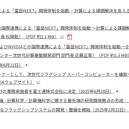
による「富岳NEXT」開発体制を始動 －計算による課題解決を支える
の国際連携による「富岳NEXT」開発体制を始動 ～計算による課題解
岡聡）（PDF 約1.1 MB）
NVIDIAとの国際連携による「富岳NEXT」開発体制を始動 〜計
ー次世代計算基盤開発部門 部門長 近藤正章）（PDF 約1.3 MB
年8月22日）
ートナーとして、次世代フラグシップ スーパーコンピューターを構
DIAウェブサイト）
の業務実施者を富士通株式会社に決定（2025年6月18日）
 - 計算科学／計算機科学に関する最先端の研究開発拠点の形成 -（2
フラッグシップシステムの開発・整備を開始（2025年1月22日）