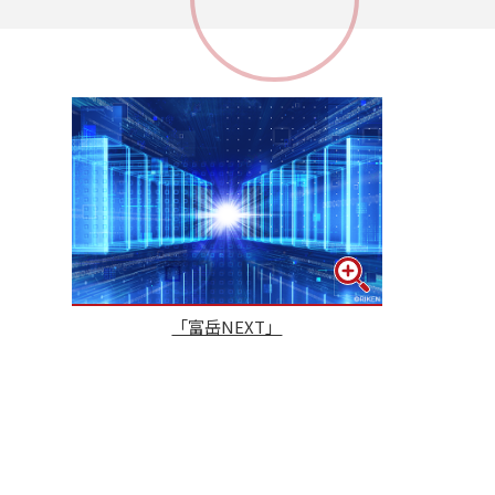
体
「富岳NEXT」