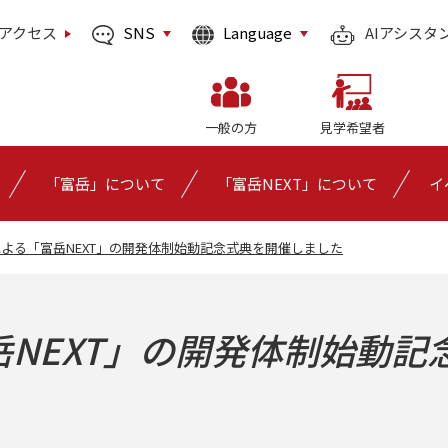
SNS
Language
アクセス
AIアシスタ
一般の方
見学希望者
「富岳」について
「富岳NEXT」について
イ
よる「富岳NEXT」の開発体制始動記念式典を開催しました
NEXT」の開発体制始動記