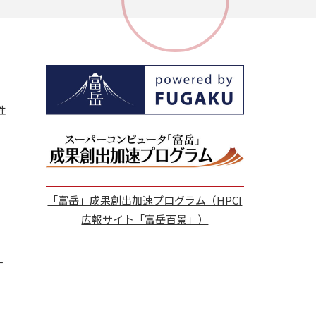
性
書
「富岳」成果創出加速プログラム（HPCI
広報サイト「富岳百景」）
一