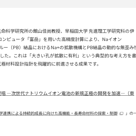
院 化学生命科学研究所の館山佳尚教授、早稲田大学 先進理工学研究科の伊
コンピュータ「富岳」を用いた高精度計算により、Naイオン
ルー（PB）結晶におけるNa+の拡散機構とPB結晶の動的な無歪み
した。これは「大きい孔が拡散に有利」という典型的な考え方を
正極材料設計指針を飛躍的に前進させる成果です。
提唱 ―次世代ナトリウムイオン電池の新規正極の開発を加速―（東
化学連携による持続的成長に向けた高機能・長寿命材料の探索・制御
」の