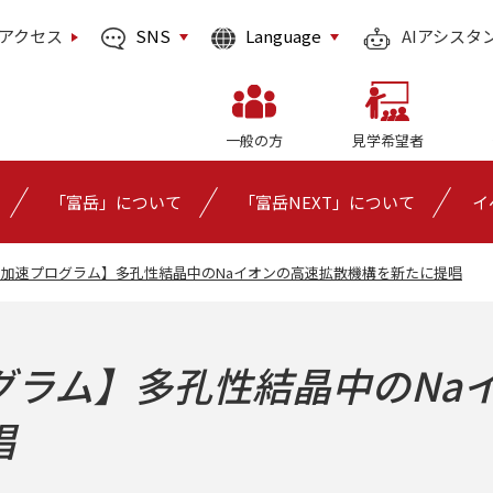
SNS
Language
アクセス
AIアシスタ
一般の方
見学希望者
「富岳」について
「富岳NEXT」について
イ
加速プログラム】多孔性結晶中のNaイオンの高速拡散機構を新たに提唱
グラム】多孔性結晶中のNa
唱