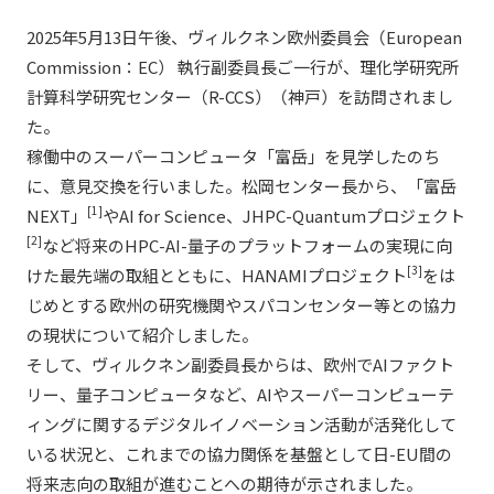
2025年5月13日午後、ヴィルクネン欧州委員会（European
Commission：EC） 執行副委員長ご一行が、理化学研究所
計算科学研究センター（R-CCS）（神戸）を訪問されまし
た。
稼働中のスーパーコンピュータ「富岳」を見学したのち
に、意見交換を行いました。松岡センター長から、「富岳
[1]
NEXT」
やAI for Science、JHPC-Quantumプロジェクト
[2]
など将来のHPC-AI-量子のプラットフォームの実現に向
[3]
けた最先端の取組とともに、HANAMIプロジェクト
をは
じめとする欧州の研究機関やスパコンセンター等との協力
の現状について紹介しました。
そして、ヴィルクネン副委員長からは、欧州でAIファクト
リー、量子コンピュータなど、AIやスーパーコンピューテ
ィングに関するデジタルイノベーション活動が活発化して
いる状況と、これまでの協力関係を基盤として日-EU間の
将来志向の取組が進むことへの期待が示されました。