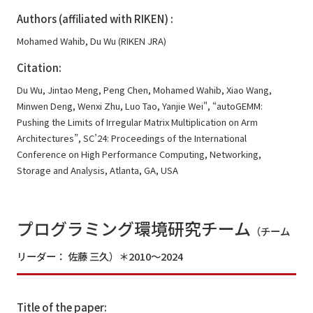
Authors (affiliated with RIKEN) :
Mohamed Wahib, Du Wu (RIKEN JRA)
Citation:
Du Wu, Jintao Meng, Peng Chen, Mohamed Wahib, Xiao Wang,
Minwen Deng, Wenxi Zhu, Luo Tao, Yanjie Wei", “autoGEMM:
Pushing the Limits of Irregular Matrix Multiplication on Arm
Architectures”, SC’24: Proceedings of the International
Conference on High Performance Computing, Networking,
Storage and Analysis, Atlanta, GA, USA
プログラミング環境研究チーム
（チーム
リーダー： 佐藤 三久）＊2010～2024
Title of the paper: