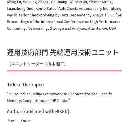
Xiang Fu, Weiping Zhang, Xin Huang, Wubiao Xu, Shiman Meng,
Luanzheng Guo, Kento Sato, “AutoCheck: Automatically Identifying
Variables for Checkpointing by Data Dependency Analysis”, SC ’24:
Proceedings of the International Conference on High Performance
Computing, Networking, Storage and Analysis, Atlanta, GA, USA
運用技術部門 先端運用技術ユニット
（ユニットリーダー：山本 啓二）
Title of the paper:
"MCBound: an Online Framework to Characterize and Classify
Memory/Compute-bound HPC Jobs"
Authors (affiliated with RIKEN) :
-Yuetsu Kodama