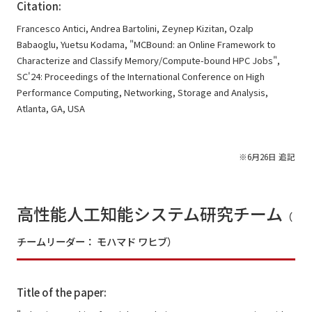
Citation:
Francesco Antici, Andrea Bartolini, Zeynep Kizitan, Ozalp
Babaoglu, Yuetsu Kodama, "MCBound: an Online Framework to
Characterize and Classify Memory/Compute-bound HPC Jobs",
SC'24: Proceedings of the International Conference on High
Performance Computing, Networking, Storage and Analysis,
Atlanta, GA, USA
※6月26日 追記
高性能人工知能システム研究チーム
（
チームリーダー： モハマド ワヒブ）
Title of the paper: