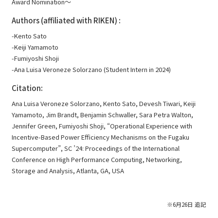
Award Nomination～
Authors (affiliated with RIKEN) :
-Kento Sato
-Keiji Yamamoto
-Fumiyoshi Shoji
-Ana Luisa Veroneze Solorzano (Student Intern in 2024)
Citation:
Ana Luisa Veroneze Solorzano, Kento Sato, Devesh Tiwari, Keiji
Yamamoto, Jim Brandt, Benjamin Schwaller, Sara Petra Walton,
Jennifer Green, Fumiyoshi Shoji, “Operational Experience with
Incentive-Based Power Efficiency Mechanisms on the Fugaku
Supercomputer”, SC ’24: Proceedings of the International
Conference on High Performance Computing, Networking,
Storage and Analysis, Atlanta, GA, USA
※6月26日 追記