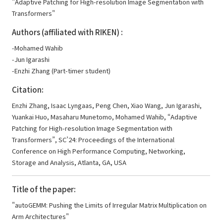
"Adaptive Patching for High-resolution Image Segmentation with
Transformers"
Authors (affiliated with RIKEN) :
-Mohamed Wahib
-Jun Igarashi
-Enzhi Zhang (Part-timer student)
Citation:
Enzhi Zhang, Isaac Lyngaas, Peng Chen, Xiao Wang, Jun Igarashi,
Yuankai Huo, Masaharu Munetomo, Mohamed Wahib, “Adaptive
Patching for High-resolution Image Segmentation with
Transformers”, SC’24: Proceedings of the International
Conference on High Performance Computing, Networking,
Storage and Analysis, Atlanta, GA, USA
Title of the paper:
"autoGEMM: Pushing the Limits of Irregular Matrix Multiplication on
Arm Architectures"