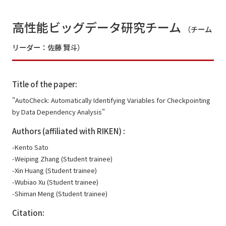
高性能ビッグデータ研究チーム
（チーム
リーダー：佐藤 賢斗）
Title of the paper:
"AutoCheck: Automatically Identifying Variables for Checkpointing
by Data Dependency Analysis"
Authors (affiliated with RIKEN) :
-Kento Sato
-Weiping Zhang (Student trainee)
-Xin Huang (Student trainee)
-Wubiao Xu (Student trainee)
-Shiman Meng (Student trainee)
Citation: