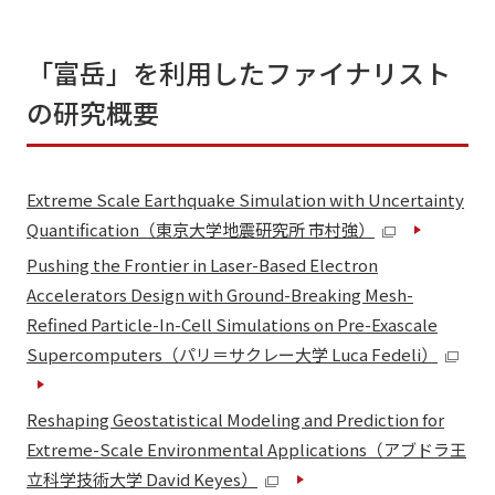
「富岳」を利用したファイナリスト
の研究概要
Extreme Scale Earthquake Simulation with Uncertainty
Quantification
（東京大学地震研究所 市村強）
Pushing the Frontier in Laser-Based Electron
Accelerators Design with Ground-Breaking Mesh-
Refined Particle-In-Cell Simulations on Pre-Exascale
Supercomputers
（パリ＝サクレー大学 Luca Fedeli）
Reshaping Geostatistical Modeling and Prediction for
Extreme-Scale Environmental Applications
（アブドラ王
立科学技術大学 David Keyes）