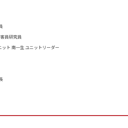
員
a 客員研究員
ット 南一生 ユニットリーダー
長