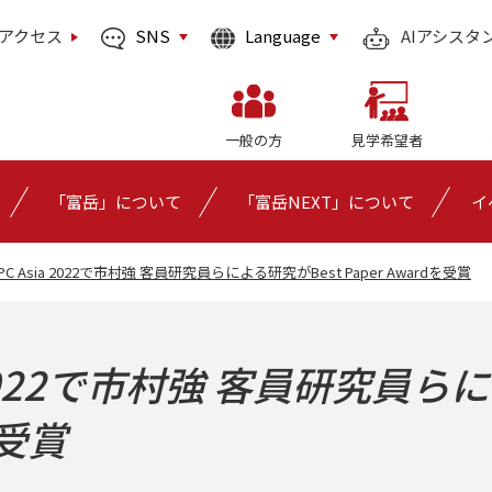
SNS
Language
アクセス
AIアシスタ
一般の方
見学希望者
「富岳」について
「富岳NEXT」について
イ
C Asia 2022で市村強 客員研究員らによる研究がBest Paper Awardを受賞
 2022で市村強 客員研究員
受賞