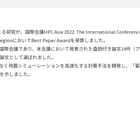
国際会議HPC Asia 2022: The International Conferenc
cific RegionにおいてBest Paper Awardを受賞しました。
国際会議であり、本会議において発表された査読付き論文14件（ア
た論文として選ばれました。
となく地震シミューレーションを高速化する計算手法を開発し、「富
を示しました。