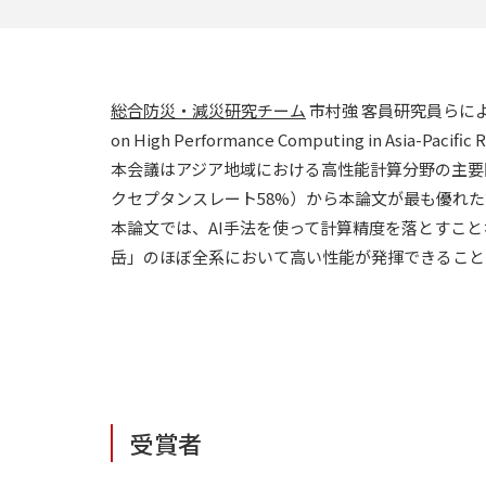
総合防災・減災研究チーム
市村強 客員研究員らによる研究が、
on High Performance Computing in Asia-Pa
本会議はアジア地域における高性能計算分野の主要
クセプタンスレート58%）から本論文が最も優れ
本論文では、AI手法を使って計算精度を落とすこ
岳」のほぼ全系において高い性能が発揮できること
受賞者