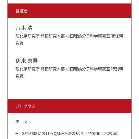
登壇者
八木 清
理化学研究所 開拓研究本部 杉田理論分子科学研究室 専任研
究員
伊東 真吾
理化学研究所 開拓研究本部 杉田理論分子科学研究室 特別研
究員
プログラム
テーマ
GENESISにおけるQM/MM法の紹介（発表者：八木 清）