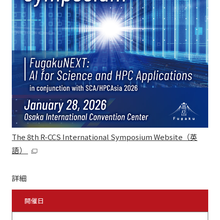
The 8th R-CCS International Symposium Website
（英
語）
詳細
開催日