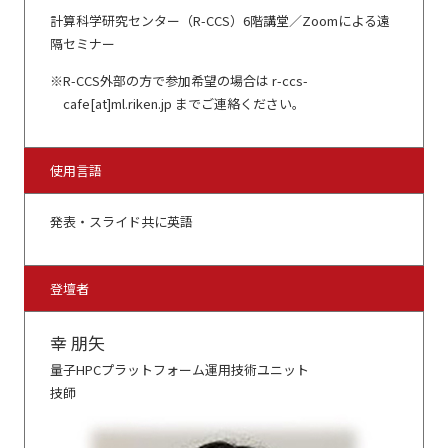
計算科学研究センター（R-CCS）6階講堂／Zoomによる遠
隔セミナー
R-CCS外部の方で参加希望の場合は r-ccs-
cafe[at]ml.riken.jp までご連絡ください。
使用言語
発表・スライド共に英語
登壇者
幸 朋矢
量子HPCプラットフォーム運用技術ユニット
技師