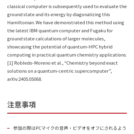
classical computer is subsequently used to evaluate the
ground state and its energy by diagonalizing this
Hamiltonian. We have demonstrated this method using
the latest IBM quantum computer and Fugaku for
ground state calculations of larger molecules,
showcasing the potential of quantum-HPC hybrid
computing in practical quantum chemistry applications.
[1] Robledo-Moreno et al., “Chemistry beyond exact
solutions on a quantum-centric supercomputer”,
arXiv:2405.05068.
注意事項
参加の際はPCマイクの音声・ビデオをオフにされるよう