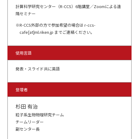
計算科学研究センター（R-CCS）6階講堂／Zoomによる遠
隔セミナー
R-CCS外部の方で参加希望の場合は r-ccs-
cafe[at]ml.riken.jp までご連絡ください。
使用言語
発表・スライド共に英語
登壇者
杉田 有治
粒子系生物物理研究チーム
チームリーダー
副センター長