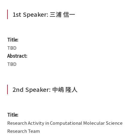
1st Speaker: 三浦 信一
Title:
TBD
Abstract:
TBD
2nd Speaker: 中嶋 隆人
Title:
Research Activity in Computational Molecular Science
Research Team