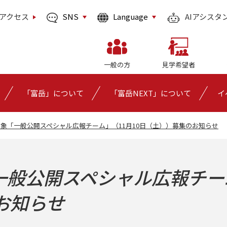
SNS
Language
アクセス
AIアシスタ
一般の方
見学希望者
「富岳」について
「富岳NEXT」について
イ
象「一般公開スペシャル広報チーム」（11月10日（土））募集のお知らせ
一般公開スペシャル広報チー
お知らせ