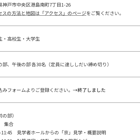
県神戸市中央区港島南町7丁目1-26
セスの方法と地図は「アクセス」のぺージ
をご覧ください。
生・高校生・大学生
の部、午後の部 各30名（定員に達ししだい締め切り）
込みフォームよりご登録ください。
→終了しました
前の部）
50 集合
00-11:45 見学者ホールからの「京」見学・概要説明