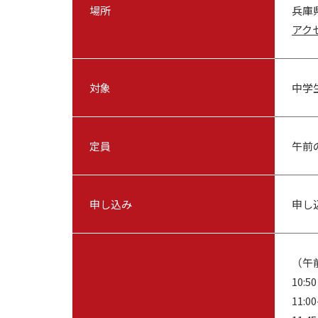
場所
兵庫
アク
対象
中学
定員
午前
申し込み
申し
（午
10:
11: