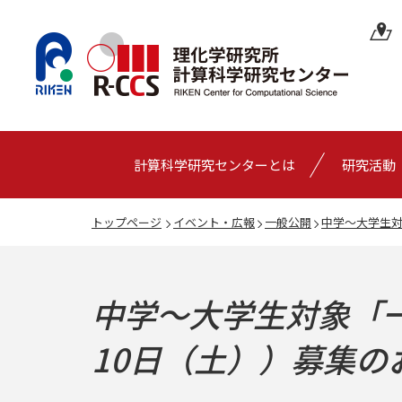
計算科学研究センターとは
研究活動
トップページ
イベント・広報
一般公開
中学～大学生対
中学～大学生対象「
10日（土））募集の