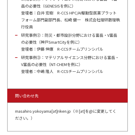
岳の必要性（GENESISを例に）
登壇者：白井 宏樹 R-CCS HPC/AI駆動型医薬プラット
フォーム部門副部門長、松崎 健一 株式会社理研数理執
行役員
研究事例②：防災・都市設計分野における富岳・V富岳
の必要性（神戸SmartCityを例に）
登壇者：伊藤 伸康 R-CCSチームプリンシパル
研究事例③：マテリアルサイエンス分野における富岳・
V富岳の必要性（NT-CHEMを例に）
登壇者：中嶋 隆人 R-CCSチームプリンシパル
問い合わせ先
masahiro.yokoyama[at]riken.jp（※[at]を@に変更してく
ださい。）