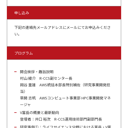
申し込み
下記の連絡先メールアドレスにメールにてお申込みくださ
い。
プログラム
開会挨拶・趣旨説明
村山 綾介 R-CCS副センター長
岡谷 重雄 AWS統括本部長特別補佐（研究事業開発担
当）
草開 志帆 AWSコンピュート事業部 HPC事業開発マネ
ージャ
V富岳の概要と最新動向
登壇者：井口 裕次 R-CCS運用技術部門副部門長
研究事例①：ライフサイエンス分野における富岳・V富