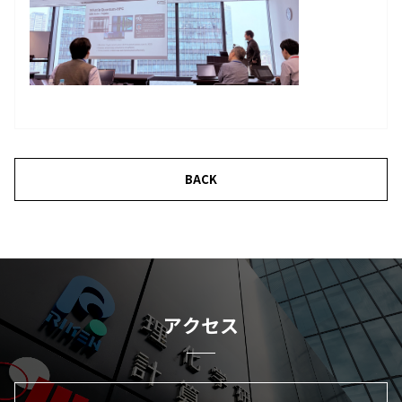
BACK
ア
ク
セ
ス