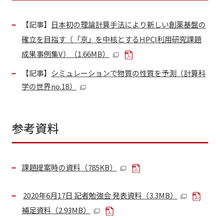
【記事】
日本初の理論計算手法により新しい創薬基盤の
確立を目指す（「京」を中核とするHPCI利用研究課題
成果事例集V）（1.66MB）
【記事】
シミュレーションで物質の性質を予測（計算科
学の世界no.18）
参考資料
課題提案時の資料（785KB）
2020年6月17日 記者勉強会 発表資料（3.3MB）
補足資料（2.93MB）