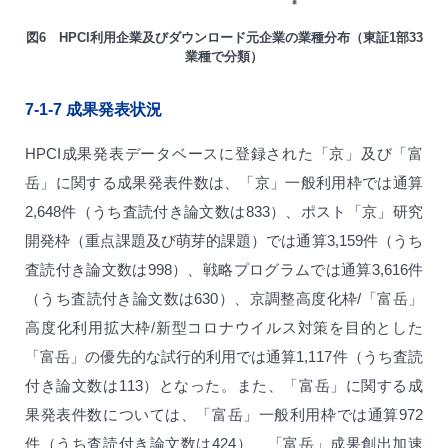
図6 HPCI利用企業及びダウンロード元企業の業種分布（東証1部33
業種で分類）
7-1-7
成果発表状況
HPCI成果発表データベースに登録された「京」及び「富
岳」に関する成果発表件数は、「京」一般利用枠では通算
2,648件（うち査読付き論文数は833）、ポスト「京」研究
開発枠（重点課題及び萌芽的課題）では通算3,159件（うち
査読付き論文数は998）、戦略プログラムでは通算3,616件
（うち査読付き論文数は630）、京調整高度化枠/「富岳」
高度化利用拡大枠/新型コロナウイルス対策を目的とした
「富岳」の優先的な試行的利用では通算1,117件（うち査読
付き論文数は113）となった。また、「富岳」に関する成
果発表件数については、「富岳」一般利用枠では通算972
件（うち査読付き論文数は424）、「富岳」成果創出加速