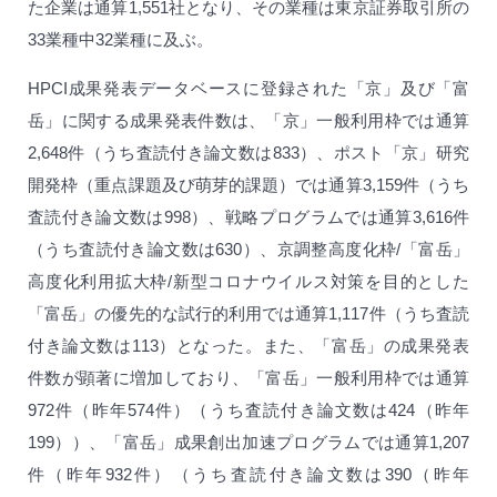
た企業は通算1,551社となり、その業種は東京証券取引所の
33業種中32業種に及ぶ。
HPCI成果発表データベースに登録された「京」及び「富
岳」に関する成果発表件数は、「京」一般利用枠では通算
2,648件（うち査読付き論文数は833）、ポスト「京」研究
開発枠（重点課題及び萌芽的課題）では通算3,159件（うち
査読付き論文数は998）、戦略プログラムでは通算3,616件
（うち査読付き論文数は630）、京調整高度化枠/「富岳」
高度化利用拡大枠/新型コロナウイルス対策を目的とした
「富岳」の優先的な試行的利用では通算1,117件（うち査読
付き論文数は113）となった。また、「富岳」の成果発表
件数が顕著に増加しており、「富岳」一般利用枠では通算
972件（昨年574件）（うち査読付き論文数は424（昨年
199））、「富岳」成果創出加速プログラムでは通算1,207
件（昨年932件）（うち査読付き論文数は390（昨年