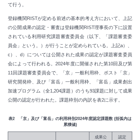
て行う。
登録機関RISTが定める前述の基本的考え方において、上記
の公開成果の認定・審査は登録機関RIST理事長の下に設置
されている利用研究課題審査委員会（以下、「課題審査委
員会」という。）が行うことが定められている。上記a）、
c）、d）については公開された成果の認定が課題審査委員
会によって行われる。2024年度に開催された第10回及び第
11回課題審査委員会で、「京」一般利用枠、ポスト「京」
研究開発枠、及び「富岳」一般利用枠、「富岳」成果創出
加速プログラム（全1,204課題）のうち93課題に対して成果
公開の認定が行われた。課題枠別の内訳を表2に示す。
表2 「京」及び「富岳」の利用枠別2024年度認定課題数 (括弧内は
累積値)
成果公
認定