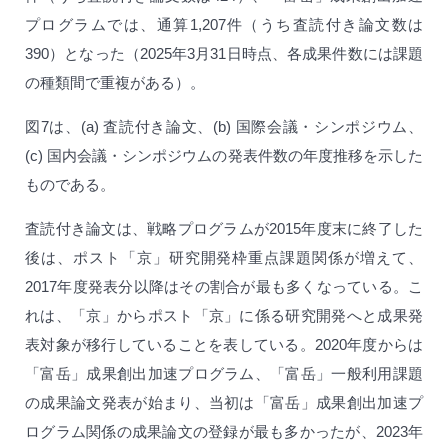
プログラムでは、通算1,207件（うち査読付き論文数は
390）となった（2025年3月31日時点、各成果件数には課題
の種類間で重複がある）。
図7は、(a) 査読付き論文、(b) 国際会議・シンポジウム、
(c) 国内会議・シンポジウムの発表件数の年度推移を示した
ものである。
査読付き論文は、戦略プログラムが2015年度末に終了した
後は、ポスト「京」研究開発枠重点課題関係が増えて、
2017年度発表分以降はその割合が最も多くなっている。こ
れは、「京」からポスト「京」に係る研究開発へと成果発
表対象が移行していることを表している。2020年度からは
「富岳」成果創出加速プログラム、「富岳」一般利用課題
の成果論文発表が始まり、当初は「富岳」成果創出加速プ
ログラム関係の成果論文の登録が最も多かったが、2023年