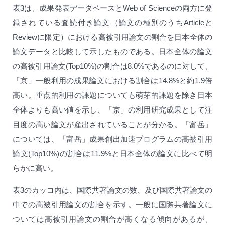
表3は、成果発表データベースとWeb of Scienceの両方に登
録されている査読付き論文（論文の種別のうちArticleと
Reviewに限定）における高被引用論文の割合を日本全体の
論文データと比較して示したものである。日本全体の論文
の高被引用論文(Top10%)の割合は8.0%であるのに対して、
「京」一般利用の成果論文における割合は14.8%と約1.9倍
高い。重点的利用の課題についても萌芽的課題を除き日本
全体よりも高い値を示し、「京」の利用研究成果として注
目度の高い論文が産出されていることが分かる。「富岳」
については、「富岳」成果創出加速プログラムの高被引用
論文(Top10%)の割合は11.9%と日本全体の論文に比べて明
らかに高い。
表3のカッコ内は、国際共著論文の数、及び国際共著論文の
中での高被引用論文の割合を示す。一般に国際共著論文に
ついては高被引用論文の割合が高くなる傾向があるが、