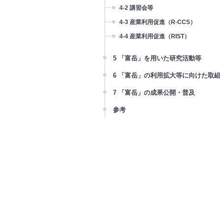
3-2 利用者選定
4-2 講習会等
3-3 利用状況
4-3 産業利用促進（R-CCS）
4-4 産業利用促進（RIST）
5 「富岳」を用いた研究活動等
5-1 高度化研究
6 「富岳」の利用拡大等に向けた取
5-2 その他の研究活動
6-1 富岳クラウドプラットフォーム
7 「富岳」の成果公開・普及
5-3 共用法第12条に基づく調査研究
6-2 クラウド上での「富岳」環境の
7-1 利用研究成果の報告・公開
参考
現
7-2 研究成果の普及促進
参考１ 「富岳」の歩み
6-3 Society 5.0実現に向けた貢献
参考２ 利用研究課題一覧
6-4 国内機関との連携（R-CCS）
参考３ 成果論文リスト
6-5 国内機関との連携（RIST）
参考４ スーパーコンピュータ意識
6-6 人材育成（R-CCS）
査(2022年度)
6-7 人材育成（RIST）
6-8 国際協力（R-CCS）
6-9 国際協力（RIST）