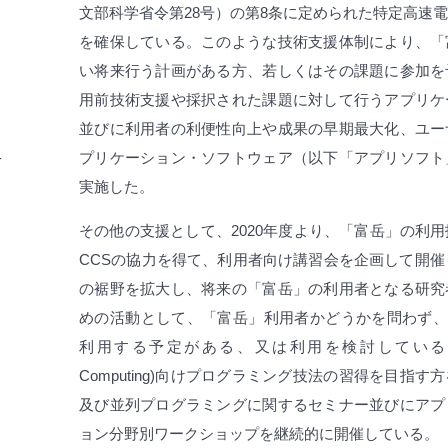
文部科学省令第28号）の第8条に定められた特定高速電
を確保している。このような技術支援体制により、「
い将来行う計画がある方、若しくはその課題に参加を
用前技術支援や採択された課題に対して行うアプリケ
並びに利用者の利便性向上や成果の早期最大化、ユー
組
プリケーション・ソフトウェア（以下「アプリソフト
実施した。
実
その他の支援として、2020年度より、「富岳」の利用
CCSの協力を得て、利用者向け講習会を企画して開催
の裾野を拡大し、将来の「富岳」の利用者となる研究
めの活動として、「富岳」利用者かどうかを問わず、HP
調
利用する予定がある、又は利用を検討している方で、HPC
Computing)向けプログラミング技法の習得を目指
及び並列プログラミングに関するセミナー並びにアプ
ョン分野別ワークショップを継続的に開催している。