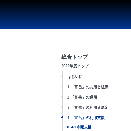
総合トップ
2022年度トップ
はじめに
国立研究開発法人 理化学研究所
1 「富岳」の共用と組織
計算科学研究センター長
1-1 共用の枠組み
2 「富岳」の運用
松岡 聡
1-2 理化学研究所 計算科学研究セン
一般財団法人
2-1 稼働状況
3 「富岳」の利用者選定
ー
高度情報科学技術研究機構
2-2 施設管理
3-1 「富岳」における利用枠と利用
4 「富岳」の利用支援
理事長
1-3 高度情報科学技術研究機構神戸
究課題の種類
2-3 運用の高度化に向けた取組
田島 保英
ンター
4-1 利用支援