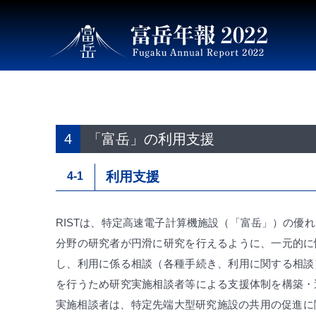
4
「富岳」の利用支援
4-1
利用支援
RISTは、特定高速電子計算機施設（「富岳」）の優
分野の研究者が円滑に研究を行えるように、一元的に
タ
し、利用に係る相談（各種手続き、利用に関する相談
研
を行うため研究実施相談者等による支援体制を構築・
セ
実施相談者は、特定先端大型研究施設の共用の促進に