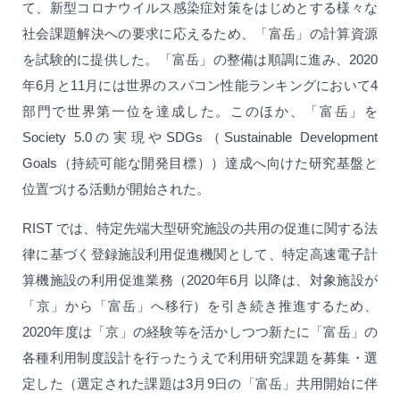
て、新型コロナウイルス感染症対策をはじめとする様々な
社会課題解決への要求に応えるため、「富岳」の計算資源
を試験的に提供した。「富岳」の整備は順調に進み、2020
年6月と11月には世界のスパコン性能ランキングにおいて4
部門で世界第一位を達成した。このほか、「富岳」を
Society 5.0の実現やSDGs（Sustainable Development
Goals（持続可能な開発目標））達成へ向けた研究基盤と
位置づける活動が開始された。
RIST では、特定先端大型研究施設の共用の促進に関する法
律に基づく登録施設利用促進機関として、特定高速電子計
算機施設の利用促進業務（2020年6月 以降は、対象施設が
「京」から「富岳」へ移行）を引き続き推進するため、
2020年度は「京」の経験等を活かしつつ新たに「富岳」の
各種利用制度設計を行ったうえで利用研究課題を募集・選
定した（選定された課題は3月9日の「富岳」共用開始に伴